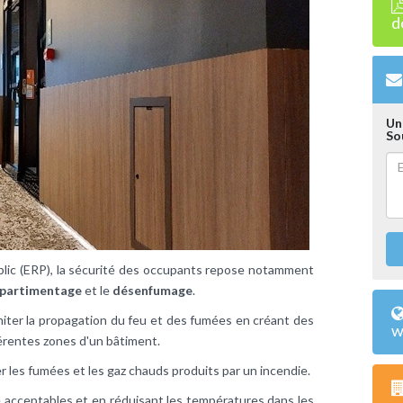
d
Un
So
lic (ERP), la sécurité des occupants repose notamment
partimentage
et le
désenfumage
.
miter la propagation du feu et des fumées en créant des
w
férentes zones d'un bâtiment.
r les fumées et les gaz chauds produits par un incendie.
é acceptables et en réduisant les températures dans les