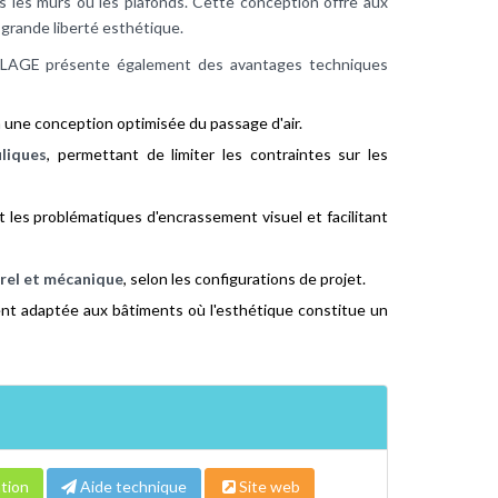
s les murs ou les plafonds. Cette conception offre aux
 grande liberté esthétique.
FLAGE présente également des avantages techniques
à une conception optimisée du passage d'air.
liques
, permettant de limiter les contraintes sur les
t les problématiques d'encrassement visuel et facilitant
rel et mécanique
, selon les configurations de projet.
nt adaptée aux bâtiments où l'esthétique constitue un
tion
Aide technique
Site web