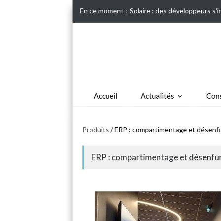
En ce moment :
Solaire : des développeurs s'
Accueil
Actualités
Cons
Produits
/ ERP : compartimentage et désenfu
ERP : compartimentage et désenfum