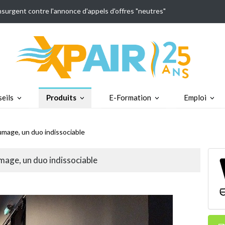
insurgent contre l'annonce d'appels d'offres "neutres"
eils
Produits
E-Formation
Emploi
mage, un duo indissociable
age, un duo indissociable