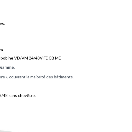
es.
mm
e bobine VD/VM 24/48V FDCB ME
a gamme.
re », couvrant la majorité des bâtiments.
98/48 sans chevêtre.