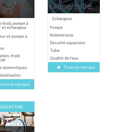
atiseur,
vanne, tube,
pe à
pompe, vase
eur,
Echangeur
d'expansion,
 froid, pompe à
pe froid,
r et échangeur
Pompe
échangeur,
er,
Robinetterie
seur et pompe à
robinetterie...
Sécurité expansion
top,
ux
Tube
reils
ation, froid
Qualité de l’eau
ial
stiques...
Toute la rubrique
ls domestiques
limatisation
oute la rubrique
GULATION