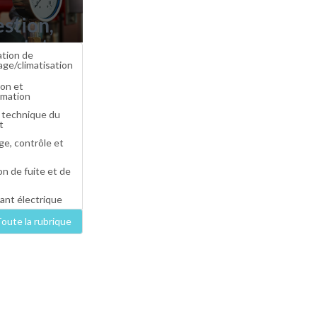
estion,
ostat,
ation de
ique,
age/climatisation
ammateur,
on et
mation
eur...
 technique du
t
e, contrôle et
n de fuite et de
nt électrique
oute la rubrique