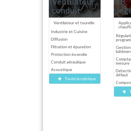
Ventilateur,
GTB,
conduit
télég
aéraulique,
therm
Ventilateur et tourelle
Applic
gaine,
domot
chauff
Industrie et Cuisine
filtration
progr
Régulati
Diffusion
program
d'air,
compt
Filtration et épuration
Gestion
bâtimen
aspiration,
Protection incendie
Comptag
diffusion...
Conduit aéraulique
mesure
Acoustique
Détectio
défaut
Toute la rubrique
Composa
T