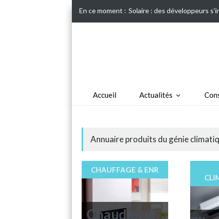
En ce moment :
Solaire : des développeurs s'
Accueil
Actualités
Cons
Annuaire produits du génie climati
CHAUFFAGE & ENR
CLI
Chaudière,