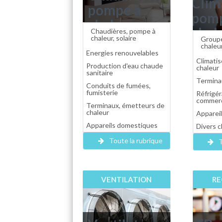
Clim
pompe à
pom
chaleur,
chal
Chaudières, pompe à
panneau
chaleur, solaire
Groupe
grou
chaleu
solaire, eau
Energies renouvelables
chill
Climati
chaude
Production d'eau chaude
chaleur
sanitaire
roof
sanitaire,
Termina
Conduits de fumées,
appa
fumisterie
Réfrigér
cheminée...
commerc
dome
Terminaux, émetteurs de
chaleur
Apparei
Appareils domestiques
Divers c
Toute la rubrique
T
VENTILATION
RE