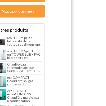
Nos coordonnées
tres produits
aroTHERM plus :
l'efficacité dans
toutes ses dimensions
aroTHERM Split +
uniTOWER Split - PAC
bi-bloc air / eau
Chauffe-eau
thermodynamique
fluide R290 - aroSTOR
ecoCOMPACT -
Chaudière sol gaz
condensation
ecoTEC plus
extraCONDENS -
Chaudière murale gaz
à condensation