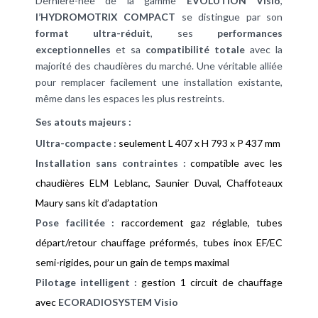
Dernière-née de la gamme
EVOLUTION
Visio
,
l’HYDROMOTRIX COMPACT
se distingue par son
format ultra-réduit
, ses
performances
exceptionnelles
et sa
compatibilité totale
avec la
majorité des chaudières du marché. Une véritable alliée
pour remplacer facilement une installation existante,
même dans les espaces les plus restreints.
Ses atouts majeurs :
Ultra-compacte :
seulement L 407 x H 793 x P 437 mm
Installation sans contraintes :
compatible avec les
chaudières ELM Leblanc, Saunier Duval, Chaffoteaux
Maury sans kit d’adaptation
Pose facilitée :
raccordement gaz réglable, tubes
départ/retour chauffage préformés, tubes inox EF/EC
semi-rigides, pour un gain de temps maximal
Pilotage intelligent :
gestion 1 circuit de chauffage
avec
ECORADIOSYSTEM Visio