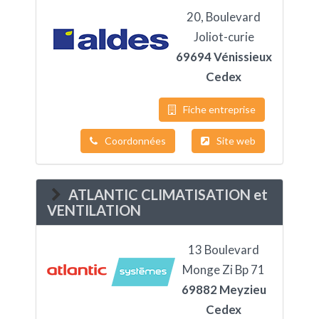
20, Boulevard
Joliot-curie
69694 Vénissieux
Cedex
Fiche entreprise
Coordonnées
Site web
ATLANTIC CLIMATISATION et
VENTILATION
13 Boulevard
Monge Zi Bp 71
69882 Meyzieu
Cedex