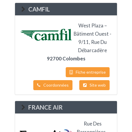
CAMFIL
West Plaza –
Bâtiment Ouest -
9/11, Rue Du
Débarcadère
92700 Colombes
Fiche entreprise
Coordonnées
Site web
FRANCE AIR
Rue Des
Barronnières -