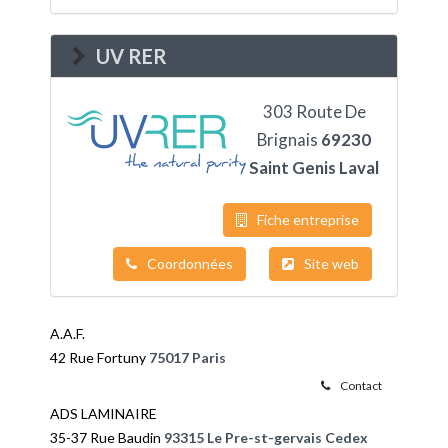
UV RER
303 Route De
Brignais
69230
Saint Genis Laval
Fiche entreprise
Coordonnées
Site web
A.A.F.
42 Rue Fortuny
75017 Paris
Contact
ADS LAMINAIRE
35-37 Rue Baudin
93315 Le Pre-st-gervais Cedex