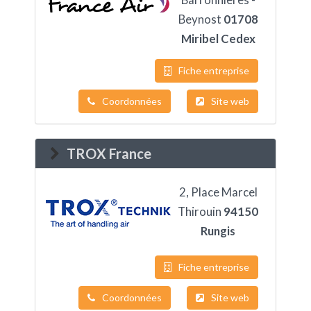
Beynost
01708
Miribel Cedex
Fiche entreprise
Coordonnées
Site web
TROX France
2, Place Marcel
Thirouin
94150
Rungis
Fiche entreprise
Coordonnées
Site web