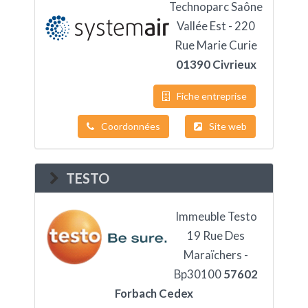
Technoparc Saône
Vallée Est - 220
Rue Marie Curie
01390 Civrieux
Fiche entreprise
Coordonnées
Site web
TESTO
Immeuble Testo
19 Rue Des
Maraïchers -
Bp30100
57602
Forbach Cedex