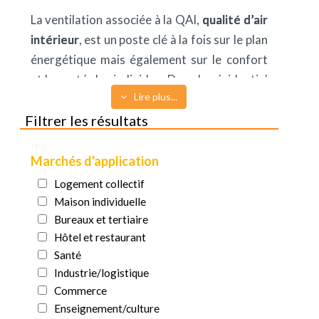
La ventilation associée à la QAI,
qualité d’air
intérieur
, est un poste clé à la fois sur le plan
énergétique mais également sur le confort
et la santé des individus. Dans le résidentiel
Lire plus...
et d’autant plus dans le tertiaire comme pour
Filtrer les résultats
les espaces de bureaux et dans les
établissements sensibles (secteur de la santé
et de l’hospitalier, ventilation de cuisines,
Marchés d'application
filtration dans datacenters et autres
Logement collectif
process), la ventilation et la qualité d’air est
Maison individuelle
l’enjeu majeur que les professionnels du CVC
Bureaux et tertiaire
Hôtel et restaurant
vont devoir saisir pour concevoir
Santé
durablement les bâtiments neufs ou
Industrie/logistique
réhabilités.
Commerce
Cette rubrique intitulée « Ventilation et
Enseignement/culture