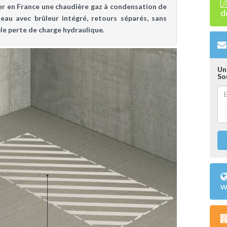
ser en France une
chaudière gaz
à condensation de
d
au avec brûleur intégré, retours séparés, sans
le perte de charge hydraulique.
Un
So
w