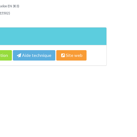
(selon EN 303)
 15502)
tion
Aide technique
Site web