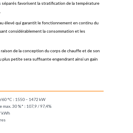
s
séparés favorisent la stratification de la température
.
au élevé qui garantit le fonctionnement en continu du
nuant considérablement la consommation et les
 raison de la conception du corps de chauffe et de son
plus petite sera suffisante engendrant ainsi un gain
0/60 °C : 1550 – 1472 kW
e max. 30 %* : 107,9 / 97,4%
 / kWh
res