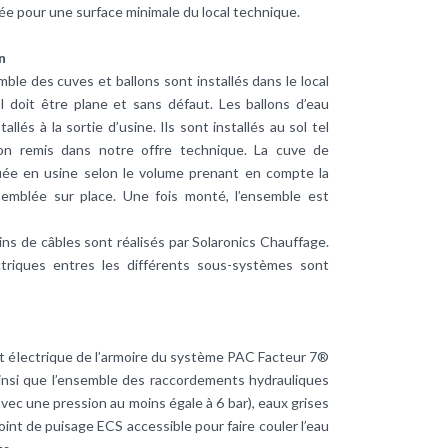
sée pour une surface minimale du local technique.
n
le des cuves et ballons sont installés dans le local
l doit être plane et sans défaut. Les ballons d’eau
llés à la sortie d’usine. Ils sont installés au sol tel
ion remis dans notre offre technique. La cuve de
quée en usine selon le volume prenant en compte la
semblée sur place. Une fois monté, l’ensemble est
ins de câbles sont réalisés par Solaronics Chauffage.
triques entres les différents sous-systèmes sont
nt électrique de l’armoire du système PAC Facteur 7®
ainsi que l’ensemble des raccordements hydrauliques
(avec une pression au moins égale à 6 bar), eaux grises
oint de puisage ECS accessible pour faire couler l’eau