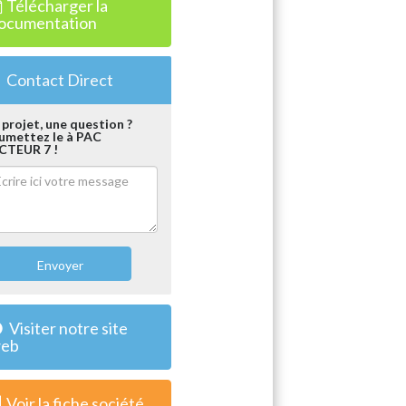
Télécharger la
ocumentation
Contact Direct
 projet, une question ?
umettez le à PAC
CTEUR 7 !
Envoyer
Visiter notre site
eb
Voir la fiche société