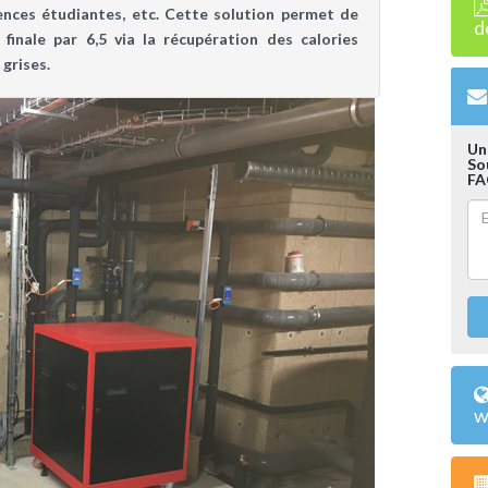
dences étudiantes, etc. Cette solution permet de
d
finale par 6,5 via la récupération des calories
grises.
Un
So
FA
w