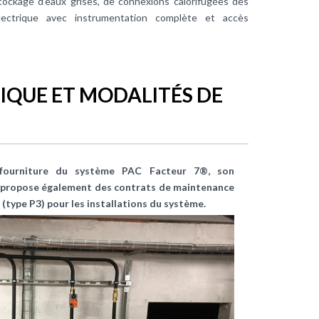
stockage d’eaux grises, de connexions calorifugées des
électrique avec instrumentation complète et accès
QUE ET MODALITÉS DE
a fourniture du système PAC Facteur 7®, son
et propose également des contrats de maintenance
(type P3) pour les installations du système.