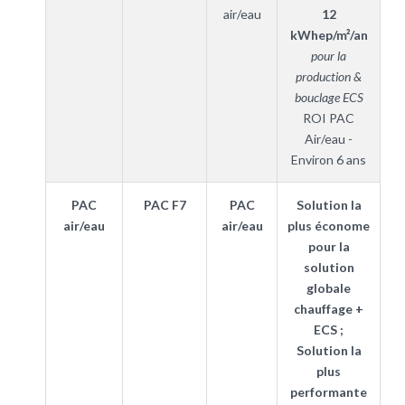
air/eau
12
kWhep/m²/an
pour la
production &
bouclage ECS
ROI PAC
Air/eau -
Environ 6 ans
PAC
PAC F7
PAC
Solution la
air/eau
air/eau
plus économe
pour la
solution
globale
chauffage +
ECS ;
Solution la
plus
performante