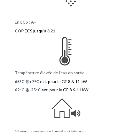
En ECS :
A+
COP
ECS jusqu’à
3,21
Température élevée de l’eau en sortie
65°C @+7°C
ext. pour le GE 8 & 11 kW
62°C @-25°C
ext. pour le GE 8 & 11 kW
Niveaux sonores de l’unité extérieure :