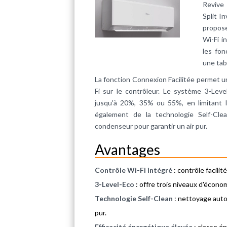
Revive 
Split In
propose
Wi-Fi i
les fo
une tab
La fonction Connexion Facilitée permet un 
Fi sur le contrôleur. Le système 3-Level
jusqu'à 20%, 35% ou 55%, en limitant 
également de la technologie Self-Cle
condenseur pour garantir un air pur.
Avantages
Contrôle Wi-Fi intégré
: contrôle facili
3-Level-Eco
: offre trois niveaux d'écono
Technologie Self-Clean
: nettoyage auto
pur.
Efficacité énergétique élevée
: classe é