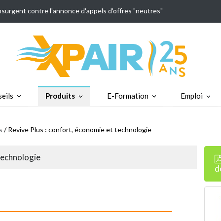
insurgent contre l'annonce d'appels d'offres "neutres"
eils
Produits
E-Formation
Emploi
s
/ Revive Plus : confort, économie et technologie
technologie
d