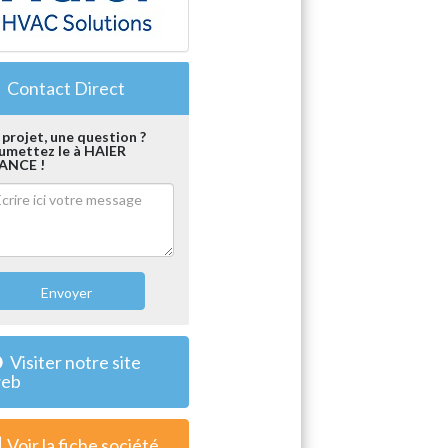
Contact Direct
 projet, une question ?
umettez le à HAIER
ANCE !
Envoyer
Visiter notre site
eb
Voir la fiche société