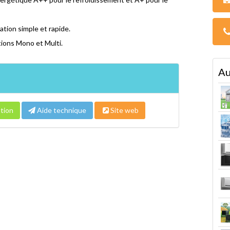
ation simple et rapide.
tions Mono et Multi.
Au
tion
Aide technique
Site web