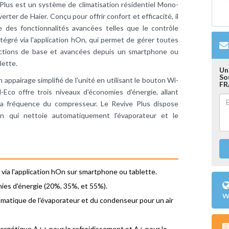
Plus est un système de climatisation résidentiel Mono-
verter de Haier. Conçu pour offrir confort et efficacité, il
 des fonctionnalités avancées telles que le contrôle
ntégré via l'application hOn, qui permet de gérer toutes
nctions de base et avancées depuis un smartphone ou
lette.
Un
So
appairage simplifié de l'unité en utilisant le bouton Wi-
FR
-Eco offre trois niveaux d'économies d'énergie, allant
la fréquence du compresseur. Le Revive Plus dispose
an qui nettoie automatiquement l'évaporateur et le
té via l'application hOn sur smartphone ou tablette.
mies d'énergie (20%, 35%, et 55%).
w
matique de l'évaporateur et du condenseur pour un air
nergétique A++ pour le refroidissement et A+ pour le