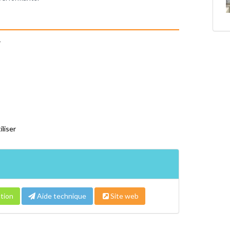
r
iliser
tion
Aide technique
Site web