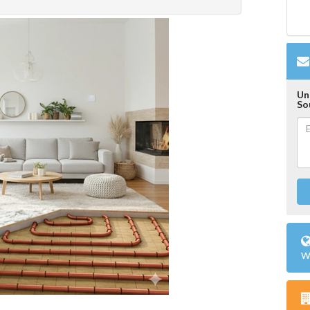
Un
So
w