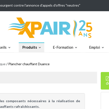
insurgent contre l'annonce d'appels d'offres "neutres"
eils
Produits
E-Formation
Emploi
ique
/ Plancher chauffant Duance
d
s composants nécessaires à la réalisation de
auffants rafraîchissants.