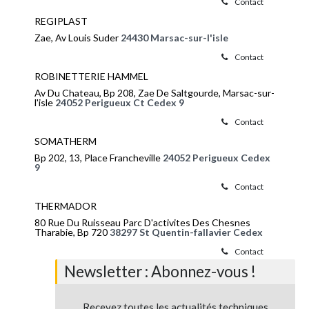
Contact
REGIPLAST
Zae, Av Louis Suder
24430 Marsac-sur-l'isle
Contact
ROBINETTERIE HAMMEL
Av Du Chateau, Bp 208, Zae De Saltgourde, Marsac-sur-
l'isle
24052 Perigueux Ct Cedex 9
Contact
SOMATHERM
Bp 202, 13, Place Francheville
24052 Perigueux Cedex
9
Contact
THERMADOR
80 Rue Du Ruisseau Parc D'activites Des Chesnes
Tharabie, Bp 720
38297 St Quentin-fallavier Cedex
Contact
Newsletter : Abonnez-vous !
Recevez toutes les actualités techniques