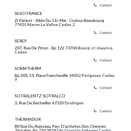
Contact
SEKO FRANCE
Zi Pariest - Allée Du 1 Er Mai - Croissy Beaubourg
77435 Marne La Vallee Cedex 2
Contact
SEREP
207, Rue De Pinon - Bp 122
73704 Bourg-st-maurice
Cedex
Contact
SOMATHERM
Bp 202, 13, Place Francheville
24052 Perigueux Cedex
9
Contact
SOTRALENTZ-SOTRALCO
3, Rue De Bettwiller
67320 Drulingen
Contact
THERMADOR
80 Rue Du Ruisseau Parc D'activites Des Chesnes
Tharabie, Bp 720
38297 St Quentin-fallavier Cedex