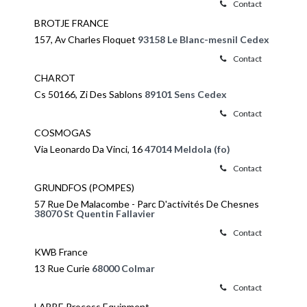
Contact
BROTJE FRANCE
157, Av Charles Floquet
93158 Le Blanc-mesnil Cedex
Contact
CHAROT
Cs 50166, Zi Des Sablons
89101 Sens Cedex
Contact
COSMOGAS
Via Leonardo Da Vinci, 16
47014 Meldola (fo)
Contact
GRUNDFOS (POMPES)
57 Rue De Malacombe - Parc D'activités De Chesnes
38070 St Quentin Fallavier
Contact
KWB France
13 Rue Curie
68000 Colmar
Contact
LABBE Process Equipment