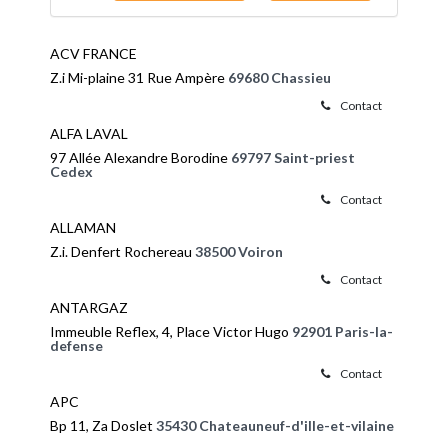
ACV FRANCE
Z.i Mi-plaine 31 Rue Ampère
69680 Chassieu
Contact
ALFA LAVAL
97 Allée Alexandre Borodine
69797 Saint-priest
Cedex
Contact
ALLAMAN
Z.i. Denfert Rochereau
38500 Voiron
Contact
ANTARGAZ
Immeuble Reflex, 4, Place Victor Hugo
92901 Paris-la-
defense
Contact
APC
Bp 11, Za Doslet
35430 Chateauneuf-d'ille-et-vilaine