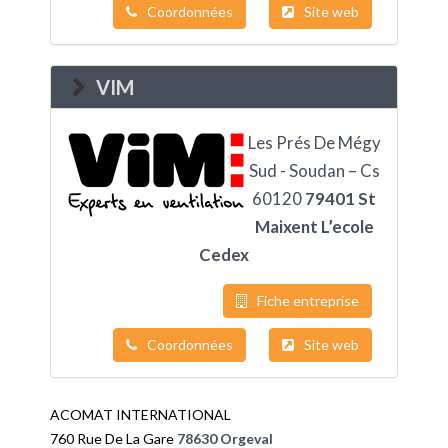
Coordonnées
Site web
VIM
Les Prés De Mégy
Sud - Soudan – Cs
60120
79401 St
Maixent L’ecole
Cedex
Fiche entreprise
Coordonnées
Site web
ACOMAT INTERNATIONAL
760 Rue De La Gare
78630 Orgeval