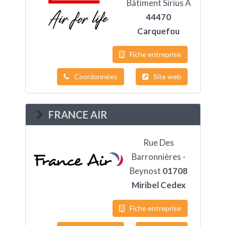
Bâtiment Sirius A
44470
Carquefou
Fiche entreprise
Coordonnées
Site web
FRANCE AIR
Rue Des
Barronnières -
Beynost
01708
Miribel Cedex
Fiche entreprise