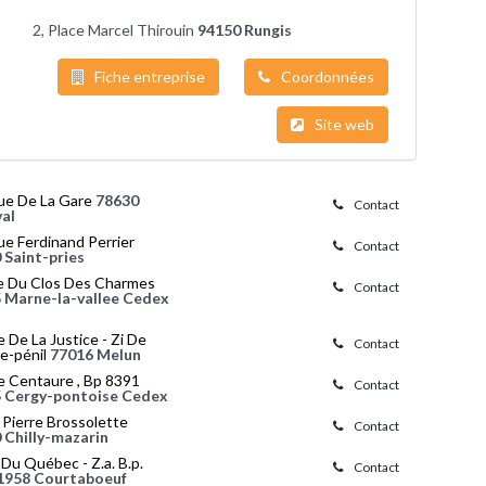
2, Place Marcel Thirouin
94150 Rungis
Fiche entreprise
Coordonnées
Site web
ue De La Gare
78630
Contact
al
e Ferdinand Perrier
Contact
 Saint-pries
ee Du Clos Des Charmes
Contact
 Marne-la-vallee Cedex
 De La Justice - Zi De
Contact
e-pénil
77016 Melun
e Centaure , Bp 8391
Contact
 Cergy-pontoise Cedex
 Pierre Brossolette
Contact
 Chilly-mazarin
 Du Québec - Z.a. B.p.
Contact
1958 Courtaboeuf