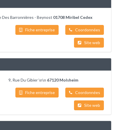
 Des Barronnières - Beynost
01708 Miribel Cedex
Fiche entreprise
Coordonnées
Site web
9, Rue Du Gibier \n\n
67120 Molsheim
Fiche entreprise
Coordonnées
Site web