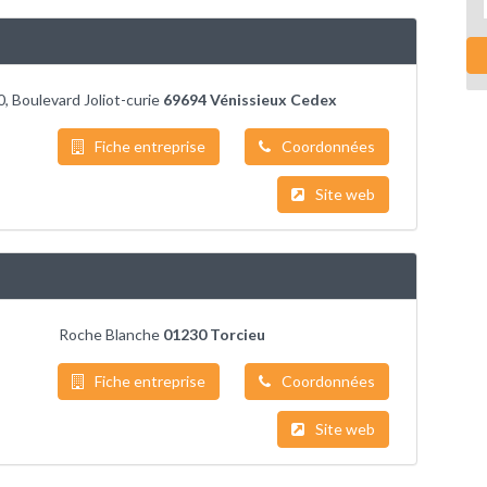
0, Boulevard Joliot-curie
69694 Vénissieux Cedex
Fiche entreprise
Coordonnées
Site web
Roche Blanche
01230 Torcieu
Fiche entreprise
Coordonnées
Site web