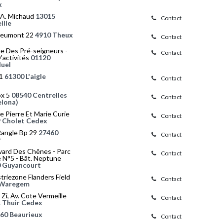
x
 A. Michaud
13015
Contact
ille
eumont 22
4910 Theux
Contact
e Des Pré-seigneurs -
Contact
'activités
01120
uel
 1
61300 L'aigle
Contact
ox 5
08540 Centrelles
Contact
elona)
e Pierre Et Marie Curie
Contact
 Cholet Cedex
Rangle Bp 29
27460
Contact
y
vard Des Chênes - Parc
Contact
 N°5 - Bât. Neptune
 Guyancourt
triezone Flanders Field
Contact
 Waregem
 Zi, Av. Cote Vermeille
Contact
 Thuir Cedex
60 Beaurieux
Contact