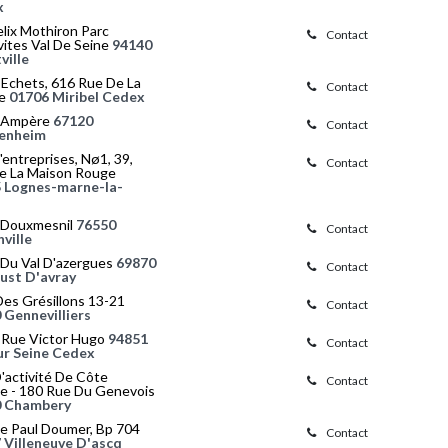
x
lix Mothiron Parc
Contact
vites Val De Seine
94140
ville
 Echets, 616 Rue De La
Contact
e
01706 Miribel Cedex
 Ampère
67120
Contact
enheim
D'entreprises, Nø1, 39,
Contact
e La Maison Rouge
 Lognes-marne-la-
u Douxmesnil
76550
Contact
ville
 Du Val D'azergues
69870
Contact
just D'avray
Des Grésillons 13-21
Contact
 Gennevilliers
 Rue Victor Hugo
94851
Contact
Sur Seine Cedex
'activité De Côte
Contact
e - 180 Rue Du Genevois
 Chambery
ue Paul Doumer, Bp 704
Contact
 Villeneuve D'ascq