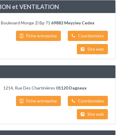
ION et VENTILATION
 Boulevard Monge Zi Bp 71
69882 Meyzieu Cedex
Fiche entreprise
Coordonnées
Site web
1214, Rue Des Chartinières
01120 Dagneux
Fiche entreprise
Coordonnées
Site web