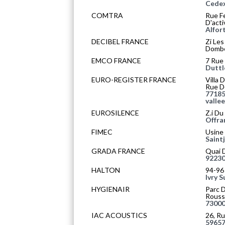
Cede
COMTRA
Rue Fe
D'acti
Alfort
DECIBEL FRANCE
Zi Les
Domb
EMCO FRANCE
7 Rue
Duttl
EURO-REGISTER FRANCE
Villa 
Rue D
77185
vallee
EUROSILENCE
Z.i D
Offran
FIMEC
Usine
Saint
GRADA FRANCE
Quai 
92230
HALTON
94-96
Ivry 
HYGIENAIR
Parc D
Rouss
73000
IAC ACOUSTICS
26, R
59657