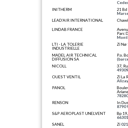
Cede
INITHERM
21 Bd
Marse
LEAD'AIR INTERNATIONAL
Chawi
LINDAB FRANCE
Avenu
Parc D
Montl
LTI - LA TOLERIE
Zi Nø
INDUSTRIELLE
MADEL AIR TECHNICAL
P.o. B
DIFFUSION SA
(barc
NICOLL
37, Ru
49309
OUEST VENTIL
Zi La 
Aliza
PANOL
Boule
Ariane
78280
RENSON
In Dus
8790
S&P AEROPLAST UNELVENT
Bp 19,
66301
SANEL
Zi
021